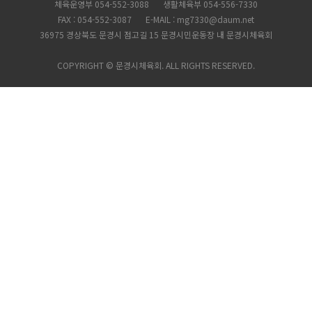
체육운영부 054-552-3088
생활체육부 054-556-7330
FAX : 054-552-3087
E-MAIL : mg7330@daum.net
36975 경상북도 문경시 점고길 15 문경시민운동장 내 문경시체육회
COPYRIGHT © 문경시체육회. ALL RIGHTS RESERVED.