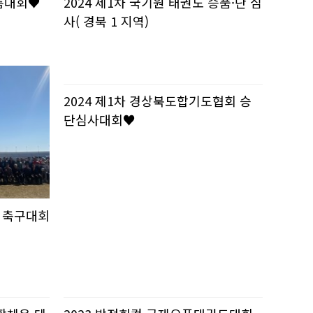
씨름대회♥
2024 제1차 국기원 태권도 승품·단 심
사( 경북 1 지역)
2024 제1차 경상북도합기도협회 승
단심사대회♥
 축구대회