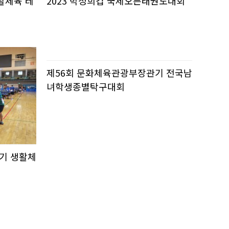
활체육 테
2023 박정희컵 국제오픈태권도대회
제56회 문화체육관광부장관기 전국남
녀학생종별탁구대회
기 생활체