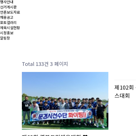
행사안내
선거게시판
언론보도자료
채용공고
포토갤러리
체육시설현황
시정홍보
알림창
Total 133건
3 페이지
제102
스대회