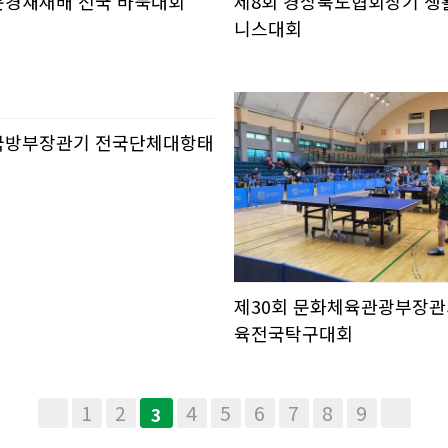
 문경새재배 전국 바둑대회
제8회 경상북도협회장기 생
니스대회
 국방부장관기 전국단체대항태
제30회 문화체육관광부장관
육전국탁구대회
1
2
4
5
6
7
8
9
3