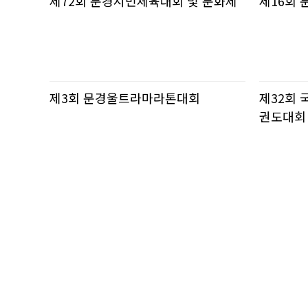
제72회 문경시민체육대회 및 문화제
제16회
제3회 문경울트라마라톤대회
제32회
권도대회
처음
맨끝