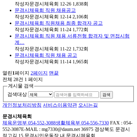
작성자
문경시체육회
12-26
1,838
회
문경시체육회 직원 채용공고
작성자
문경시체육회
12-14
2,106
회
문경시체육회 직원채용 최종 합격자 공고
작성자
문경시체육회
11-24
1,772
회
문경시체육회 직원 채용 서류전형 합격자 및 면접시험
계…
작성자
문경시체육회
11-22
1,732
회
문경시체육회 직원 채용 공고
작성자
문경시체육회
11-14
1,965
회
열린
1
페이지
2
페이지
맨끝
전체 28건
1 페이지
게시물 검색
검색대상
검색
개인정보처리방침
서비스이용약관
오시는길
문경시체육회
체육운영부 054-552-3088
생활체육부 054-556-7330
FAX : 054-
552-3087
E-MAIL : mg7330@daum.net
36975 경상북도 문경시
점고길 15 문경시민운동장 내 문경시체육회