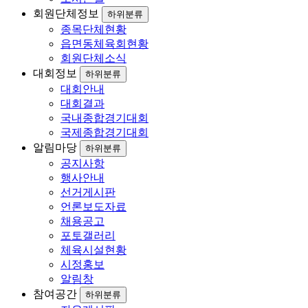
회원단체정보
하위분류
종목단체현황
읍면동체육회현황
회원단체소식
대회정보
하위분류
대회안내
대회결과
국내종합경기대회
국제종합경기대회
알림마당
하위분류
공지사항
행사안내
선거게시판
언론보도자료
채용공고
포토갤러리
체육시설현황
시정홍보
알림창
참여공간
하위분류