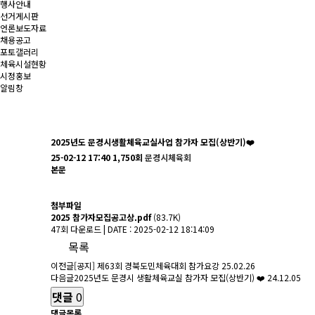
행사안내
선거게시판
언론보도자료
채용공고
포토갤러리
체육시설현황
시정홍보
알림창
2025년도 문경시생활체육교실사업 참가자 모집(상반기)❤️
25-02-12 17:40
1,750회
문경시체육회
본문
첨부파일
2025 참가자모집공고상.pdf
(83.7K)
47회 다운로드 | DATE : 2025-02-12 18:14:09
목록
이전글
[공지] 제63회 경북도민체육대회 참가요강
25.02.26
다음글
2025년도 문경시 생활체육교실 참가자 모집(상반기) ❤️
24.12.05
댓글
0
댓글목록